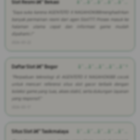
Slot Resmi â€“ Bekasi
â˜…â˜…â˜…â˜…â˜…
"Saya suka karena AGENTOTO X NAGAHOKI88menghadirkan
banyak permainan resmi dari agen Slot777. Proses masuk ke
halaman utama cepat dan informasi game mudah
dipahami.!"
2026-03-22
Daftar Slot â€“ Bogor
â˜…â˜…â˜…â˜…â˜†
"Perpaduan teknologi di AGENTOTO X NAGAHOKI88 cocok
untuk mencari referensi situs slot gacor terbaik dengan
koleksi game yang luas, akses stabil, serta dukungan layanan
yang responsif."
2026-03-17
Situs Slot â€“ Tasikmalaya
â˜…â˜…â˜…â˜…â˜…