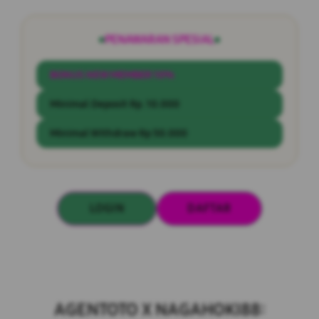
PENAWARAN SPESIAL
BONUS NEW MEMBER 10%
Minimal Deposit Rp. 10.000
Minimal Withdraw Rp 50.000
LOGIN
DAFTAR
Layer Popup Close
AGENTOTO X NAGAHOKI88: